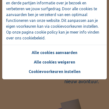
en derde partijen informatie over je bezoek en
verbeteren we jouw surfgedrag. Door alle cookies te
aanvaarden ben je verzekerd van een optimaal
functioneren van onze website. Dit aanpassen aan je
eigen voorkeuren kan via cookievoorkeuren instellen.
Op onze pagina cookie policy kan je meer info vinden
over ons cookiebeleid.
5
6
Coachende en
Geslaagd na je
Alle cookies aanvaarden
administratieve
opleiding? Je tekent
Alle cookies weigeren
opvolging
tijdens de
een
contract
binnen
hele opleiding.
de sector in je nieuwe
Cookievoorkeuren instellen
functie en begint een
nieuw avontuur.