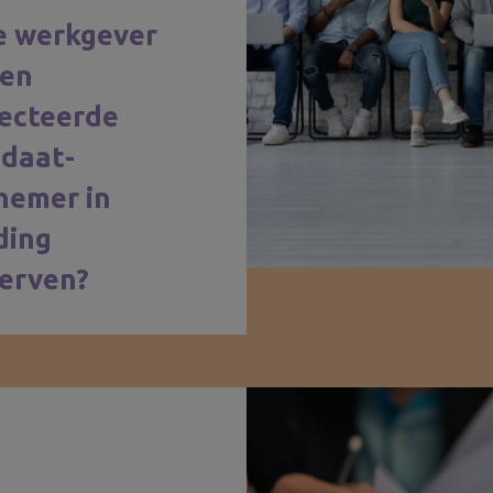
e werkgever
een
ecteerde
daat-
nemer in
ding
erven?