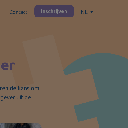
Inschrijven
n
Contact
NL
ver
oren de kans om
kgever uit de