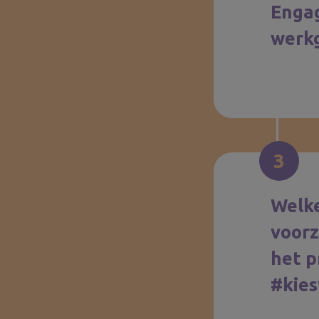
Enga
werk
3
Welke
voorz
het p
#kies