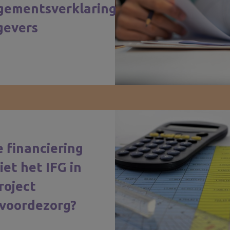
gementsverklaring
gevers
 financiering
iet het IFG in
roject
voordezorg?