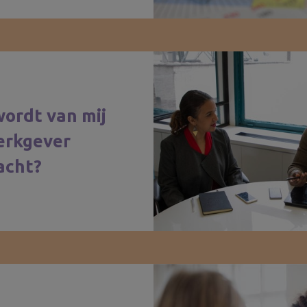
ordt van mij
erkgever
acht?