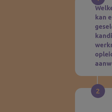
Welk
kan 
gesel
kandi
werk
oplei
aanw
2