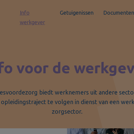
Info
Getuigenissen
Documente
werkgever
fo voor de werkge
iesvoordezorg biedt werknemers uit andere sect
opleidingstraject te volgen in dienst van een wer
zorgsector.