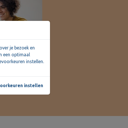
over je bezoek en
an een optimaal
evoorkeuren instellen.
oorkeuren instellen