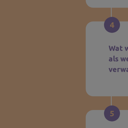
4
Wat w
als w
verw
5