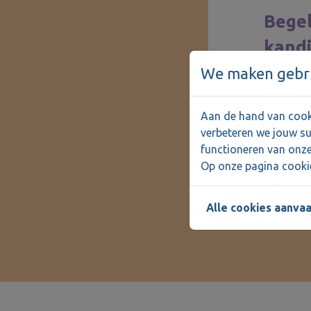
Begel
kandi
werk
We maken gebru
Aan de hand van cooki
verbeteren we jouw su
functioneren van onze
Op onze pagina cookie
Alle cookies aanva