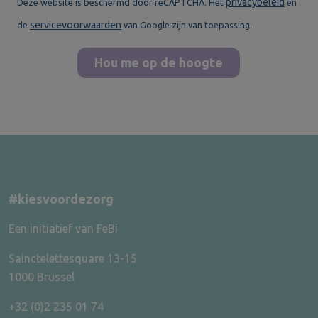
privacybeleid
Deze website is beschermd door reCAPTCHA. Het
en
servicevoorwaarden
de
van Google zijn van toepassing.
Hou me op de hoogte
#kiesvoordezorg
Een initiatief van FeBi
Sainctelettesquare 13-15
1000 Brussel
+32 (0)2 235 01 74