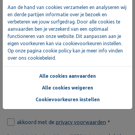
Aan de hand van cookies verzamelen en analyseren wij
en derde partijen informatie over je bezoek en
verbeteren we jouw surfgedrag. Door alle cookies te
Op de hoogte
aanvaarden ben je verzekerd van een optimaal
functioneren van onze website. Dit aanpassen aan je
blijven van ons
eigen voorkeuren kan via cookievoorkeuren instellen.
Op onze pagina cookie policy kan je meer info vinden
nieuws?
over ons cookiebeleid.
Alle cookies aanvaarden
Schrijf je in op onze nieuwsbrief!
Alle cookies weigeren
Cookievoorkeuren instellen
akkoord met de
privacy voorwaarden
*