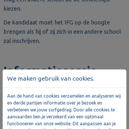
kiezen.
De kandidaat moet het IFG op de hoogte
brengen als hij of zij zich in een andere school
zal inschrijven.
Informatiesessie
We maken gebruik van cookies.
Aan de hand van cookies verzamelen en analyseren wij
De geselecteerde kandidaten worden door
en derde partijen informatie over je bezoek en
het IFG uitgenodigd voor een informatiesessie.
verbeteren we jouw surfgedrag. Door alle cookies te
Tijdens deze sessie legt het IFG uit hoe het
aanvaarden ben je verzekerd van een optimaal
functioneren van onze website. Dit aanpassen aan je
project tijdens de opleiding zal verlopen.