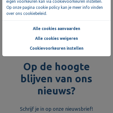
eigen voorkeuren kan via cookievoorkeuren instellen.
Op onze pagina cookie policy kan je meer info vinden
Let op! Het volgen van deze sessie is sterk
over ons cookiebeleid.
aanbevolen!
Alle cookies aanvaarden
Alle cookies weigeren
Cookievoorkeuren instellen
Op de hoogte
blijven van ons
nieuws?
Schrijf je in op onze nieuwsbrief!